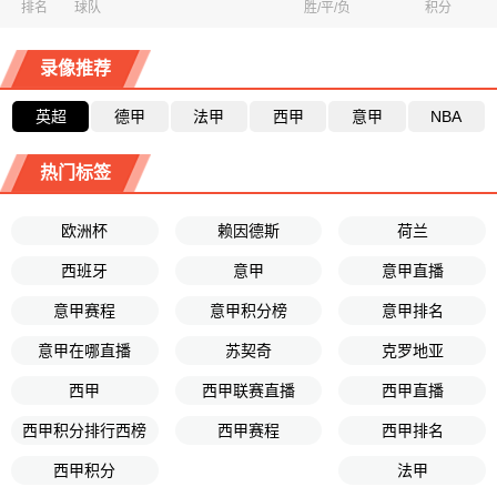
排名
球队
胜/平/负
积分
录像推荐
英超
德甲
法甲
西甲
意甲
NBA
热门标签
欧洲杯
赖因德斯
荷兰
西班牙
意甲
意甲直播
意甲赛程
意甲积分榜
意甲排名
意甲在哪直播
苏契奇
克罗地亚
西甲
西甲联赛直播
西甲直播
西甲积分排行西榜
西甲赛程
西甲排名
西甲积分
法甲