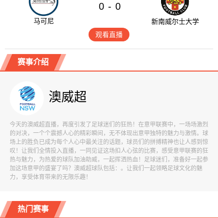
0
0
-
马可尼
新南威尔士大学
观看直播
赛事介绍
澳威超
今天的澳威超直播，再度引发了足球迷们的狂热！在意甲联赛中，一场场激烈
的对决，一个个震撼人心的精彩瞬间，无不体现出意甲独特的魅力与激情。球
场上的胜负已成为每个人心中最关注的话题，球员们的拼搏精神也让人感到惊
叹！让我们全情投入直播，一同见证这场扣人心弦的比赛，感受意甲联赛的狂
热与魅力，为热爱的球队加油助威，一起挥洒热血！足球迷们，准备好一起参
加这场意甲的盛宴了吗？澳威超球队包括：。让我们一起领略足球文化的魅
力，享受体育带来的无限乐趣！
热门赛事