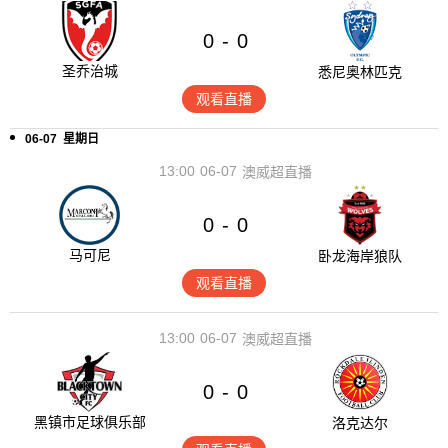
0
0
-
圣乔治城
悉尼奥林匹克
观看直播
06-07 星期日
13:00
06-07
澳威超直播
0
0
-
马可尼
卧龙海岸狼队
观看直播
13:00
06-07
澳威超直播
0
0
-
黑镇市足球俱乐部
洛克达尔