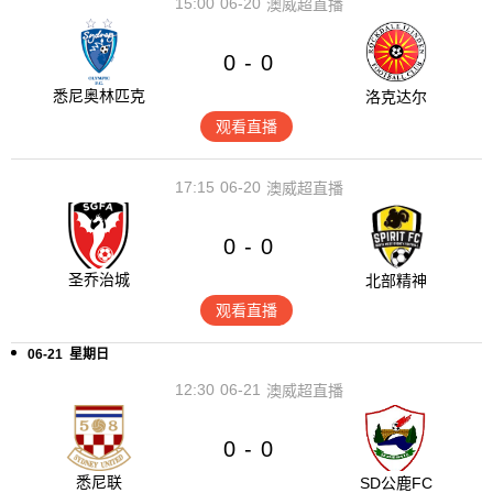
15:00
06-20
澳威超直播
0
0
-
悉尼奥林匹克
洛克达尔
观看直播
17:15
06-20
澳威超直播
0
0
-
圣乔治城
北部精神
观看直播
06-21 星期日
12:30
06-21
澳威超直播
0
0
-
悉尼联
SD公鹿FC