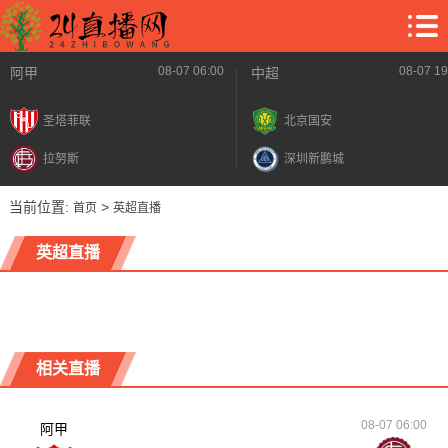
08-07 06:00
08-07 19
阿甲
中超
圣塔菲联
北京国安
拉努斯
深圳新鹏城
当前位置:
>
首页
英超直播
英超直播
相关直播
08-07 06:00
阿甲