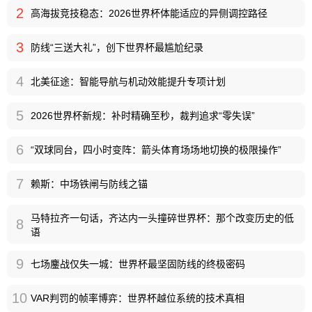
2
高海拔竞技稳态：2026世界杯体能适应的异侧调控路径
3
防线“三送大礼”，创下世界杯最尴尬纪录
4
北美征途：智能导航与机动效能提升专项计划
5
2026世界杯新规：补时精确至秒，裁判追求“零失误”
6
“双球同台，四小时变阵：箭头体育场场地切换的极限操作”
7
赖斯：中场铁闸与防线之锚
马特拉齐一句话，齐达内一头撞碎世界杯：那个改变历史的低
8
语
9
七场鏖战仅失一城：世界杯最坚固防线的终极密码
10
VAR判罚的帧率博弈：世界杯越位系统的技术真相