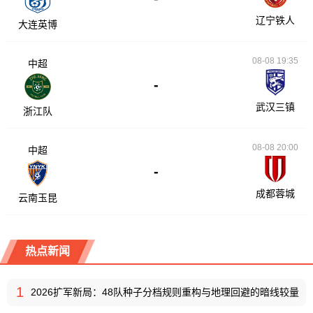
辽宁铁人
大连英博
08-08 19:35
中超
-
武汉三镇
浙江队
08-08 20:00
中超
-
成都蓉城
云南玉昆
热点新闻
1
2026扩军新局：48队种子分档规则重构与地理回避的暗线较量